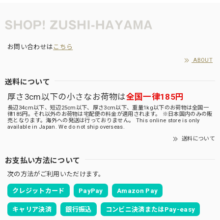
お問い合わせは
こちら
ABOUT
送料について
厚さ3cm以下の小さなお荷物は
全国一律185円
長辺34cm以下、短辺25cm以下、厚さ3cm以下、重量1kg以下のお荷物は全国一
律185円。それ以外のお荷物は宅配便の料金が適用されます。 ※日本国内のみの販
売となります。海外への発送は行っておりません。 This online store is only
available in Japan. We do not ship overseas.
送料について
お支払い方法について
次の方法がご利用いただけます。
クレジットカード
PayPay
Amazon Pay
キャリア決済
銀行振込
コンビニ決済またはPay-easy