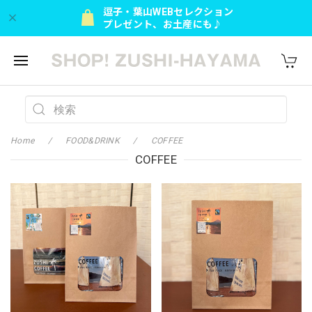
逗子・葉山WEBセレクション
プレゼント、お土産にも♪
Home
FOOD&DRINK
COFFEE
COFFEE