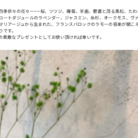
四季折々の花々———桜、ツツジ、磯菊、羊歯、鬱蒼と茂る黒松、たわ
コートダジュールのラベンダー、ジャスミン、糸杉、オークモス、ヴ
マリアージュから生まれた、フランスバロックのラモーの音楽が聞こ
りです。
の素敵なプレゼントとしてお使い頂ければ幸いです。